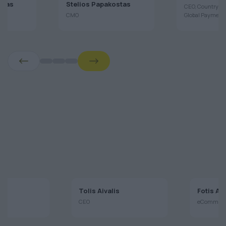
Chatzopoul
ulas
Stelios Papakostas
CEO, Country H
CMO
Global Payment
aj
Tolis Aivalis
Fotis A
CEO
eCommerce