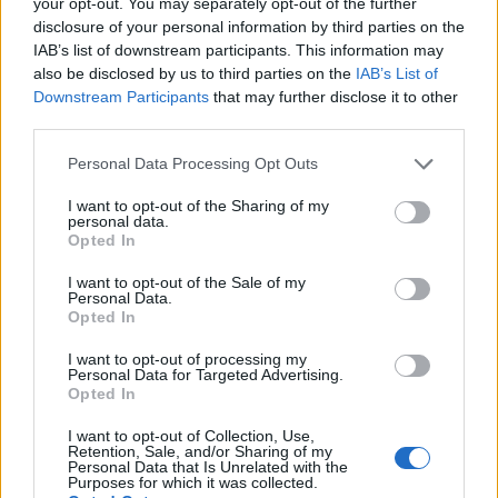
your opt-out. You may separately opt-out of the further
disclosure of your personal information by third parties on the
Dimitris Theofanous
IAB’s list of downstream participants. This information may
Managing Director, eTURN
also be disclosed by us to third parties on the
IAB’s List of
Downstream Participants
that may further disclose it to other
third parties.
June 5, 6, 2026
Please note that this website/app uses one or more Google
Personal Data Processing Opt Outs
services and may gather and store information including but
not limited to your visit or usage behaviour. You may click to
I want to opt-out of the Sharing of my
personal data.
grant or deny consent to Google and its third-party tags to
Opted In
use your data for below specified purposes in below Google
Friday, June 5, 2026
Saturday, June 6, 2026
consent section.
I want to opt-out of the Sale of my
Personal Data.
OmniCommerce
Digital Agencies Roundtable
Opted In
I want to opt-out of processing my
12:00 - 12:45
12:45 - 13
Personal Data for Targeted Advertising.
Opted In
I want to opt-out of Collection, Use,
Retention, Sale, and/or Sharing of my
Personal Data that Is Unrelated with the
Opening - Welcome remarks
Firesi
Purposes for which it was collected.