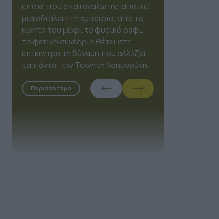
Expo 2026, το OmniMarketing
Conference έρχεται να
επαναπροσδιορίσει τον τρόπο
που τα brands συνδέονται με τους
ανθρώπους, τοποθετώντας την
Τεχνητή Νοημοσύνη στη θέση του
συνοδηγού.
Περισσότερα