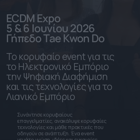
ECDM Expo
5 & 6 Ιουνίου 2026
Γήπεδο Tae Kwon Do
Το κορυφαίο event για τις
το Ηλεκτρονικό Εμπόριο
την Ψηφιακή Διαφήμιση
και τις τεχνολογίες για το
Λιανικό Εμπόριο
Συνάντησε κορυφαίους
επαγγελματίες, ανακάλυψε κορυφαίες
τεχνολογίες και μάθε πρακτικές που
οδηγούν σε ανάπτυξη. Ένα event
γεμάτο γνώση, ιδέες και ευκαιρίες