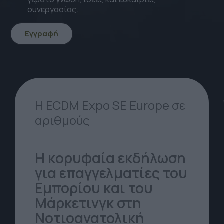
συνεργασίας.
Εγγραφή
icon
icon-
Arrow-
down
Η ECDM Expo SE Europe σε
αριθμούς
Η κορυφαία εκδήλωση
για επαγγελματίες του
Εμπορίου και του
Μάρκετινγκ στη
Νοτιοανατολική