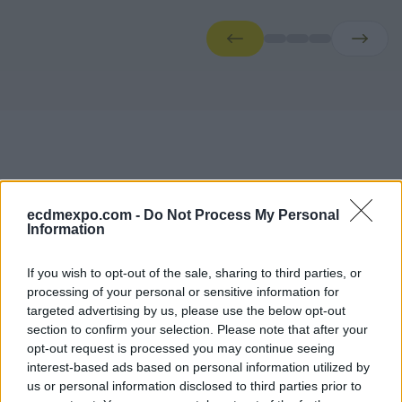
ecdmexpo.com -
Do Not Process My Personal
Information
Conference Agendas
If you wish to opt-out of the sale, sharing to third parties, or
processing of your personal or sensitive information for
Faliro Sports Pavilion — Main Stage
targeted advertising by us, please use the below opt-out
Moderators
section to confirm your selection. Please note that after your
opt-out request is processed you may continue seeing
Dimitris Mallas
interest-based ads based on personal information utilized by
Journalist CNN Greece
us or personal information disclosed to third parties prior to